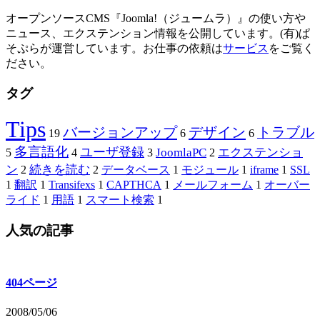
オープンソースCMS『Joomla!（ジュームラ）』の使い方や
ニュース、エクステンション情報を公開しています。(有)ぱ
そぷらが運営しています。お仕事の依頼は
サービス
をご覧く
ださい。
タグ
Tips
バージョンアップ
デザイン
トラブル
19
6
6
多言語化
ユーザ登録
JoomlaPC
エクステンショ
5
4
3
2
ン
続きを読む
2
2
データベース
1
モジュール
1
iframe
1
SSL
1
翻訳
1
Transifexs
1
CAPTHCA
1
メールフォーム
1
オーバー
ライド
1
用語
1
スマート検索
1
人気の記事
404ページ
2008/05/06