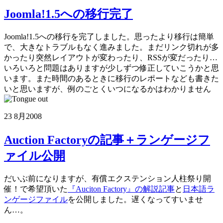
Joomla!1.5への移行完了
Joomla!1.5への移行を完了しました。思ったより移行は簡単
で、大きなトラブルもなく進みました。まだリンク切れが多
かったり突然レイアウトが変わったり、RSSが変だったり…
いろいろと問題はありますが少しずつ修正していこうかと思
います。また時間のあるときに移行のレポートなども書きた
いと思いますが、例のごとくいつになるかはわかりません
23 8月
2008
Auction Factoryの記事＋ランゲージフ
ァイル公開
だいぶ前になりますが、有償エクステンション人柱祭り開
催！で希望頂いた
『Auciton Factory』の解説記事
と
日本語ラ
ンゲージファイル
を公開しました。遅くなってすいませ
ん…。