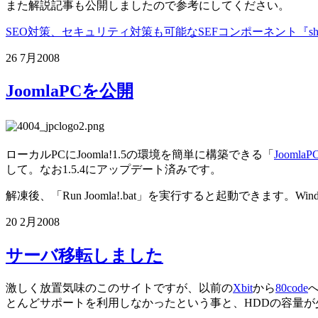
また解説記事も公開しましたので参考にしてください。
SEO対策、セキュリティ対策も可能なSEFコンポーネント『sh4
26 7月
2008
JoomlaPCを公開
ローカルPCにJoomla!1.5の環境を簡単に構築できる「
JoomlaP
して。なお1.5.4にアップデート済みです。
解凍後、「Run Joomla!.bat」を実行すると起動できます。Wi
20 2月
2008
サーバ移転しました
激しく放置気味のこのサイトですが、以前の
Xbit
から
80code
とんどサポートを利用しなかったという事と、HDDの容量