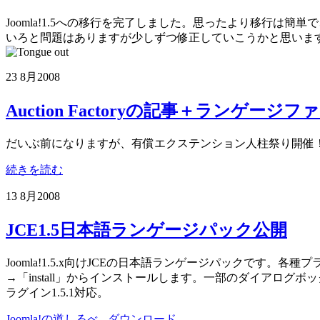
Joomla!1.5への移行を完了しました。思ったより移行
いろと問題はありますが少しずつ修正していこうかと思いま
23 8月
2008
Auction Factoryの記事＋ランゲージ
だいぶ前になりますが、有償エクステンション人柱祭り開催
続きを読む
13 8月
2008
JCE1.5日本語ランゲージパック公開
Joomla!1.5.x向けJCEの日本語ランゲージパックです。各種
→「install」からインストールします。一部のダイアログボ
ラグイン1.5.1対応。
Joomla!の道しるべ - ダウンロード