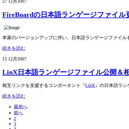
27 12月
2007
FireBoardの日本語ランゲージファイル更新
本家のバージョンアップに伴い、日本語ランゲージファイルもVer1
続きを読む
15 12月
2007
LinX日本語ランゲージファイル公開＆
相互リンクを支援するコンポーネント『
LinX
』の日本語ラン
続きを読む
最初へ
前へ
2
3
4