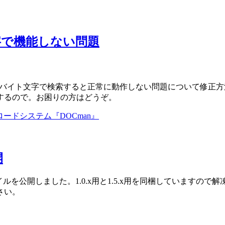
字で機能しない問題
チバイト文字で検索すると正常に動作しない問題について修正方法
するので。お困りの方はどうぞ。
ロードシステム『DOCman』
開
ァイルを公開しました。1.0.x用と1.5.x用を同梱していま
さい。