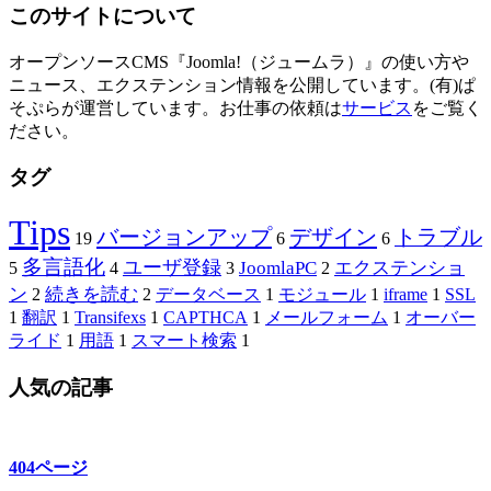
このサイトについて
オープンソースCMS『Joomla!（ジュームラ）』の使い方や
ニュース、エクステンション情報を公開しています。(有)ぱ
そぷらが運営しています。お仕事の依頼は
サービス
をご覧く
ださい。
タグ
Tips
バージョンアップ
デザイン
トラブル
19
6
6
多言語化
ユーザ登録
JoomlaPC
エクステンショ
5
4
3
2
ン
続きを読む
2
2
データベース
1
モジュール
1
iframe
1
SSL
1
翻訳
1
Transifexs
1
CAPTHCA
1
メールフォーム
1
オーバー
ライド
1
用語
1
スマート検索
1
人気の記事
404ページ